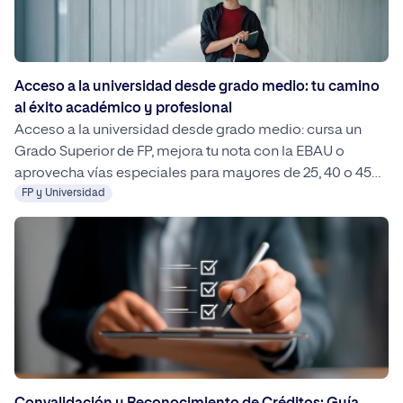
Acceso a la universidad desde grado medio: tu camino
al éxito académico y profesional
Acceso a la universidad desde grado medio: cursa un
Grado Superior de FP, mejora tu nota con la EBAU o
aprovecha vías especiales para mayores de 25, 40 o 45
años. Con planificación, convalidaciones y orientación, tu
FP y Universidad
transición a estudios universitarios es posible y flexible,
incluyendo opciones 100 % online como las de UNIPRO.