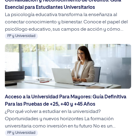
Convalidación y Reconocimiento de Créditos: Guía
Esencial para Estudiantes Universitarios
La psicología educativa transforma la enseñanza al
conectar conocimiento y bienestar. Conoce el papel del
psicólogo educativo, sus campos de acción y cómo
formarte en UNIPRO para impulsar una educación más
FP y Universidad
humana y efectiva.
Acceso a la Universidad Para Mayores: Guía Definitiva
Para las Pruebas de +25, +40 y +45 Años
¿Por qué volver a estudiar en la universidad?
Oportunidades y nuevos horizontes La formación
universitaria como inversión en tu futuro No es un
misterio que la universidad es el salto por excelencia al
FP y Universidad