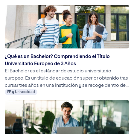
mundo laboral. Hasta hace unos años representaba el fin
de la carrera académica de la mayoría de las personas.
Mediante un grado […]
¿Qué es un Bachelor? Comprendiendo el Título
Universitario Europeo de 3 Años
El Bachelor es el estándar de estudio universitario
europeo. Es un título de educación superior obtenido tras
cursar tres años en una institución y se recoge dentro del
EEES. En España, equivale a un grado universitario.
FP y Universidad