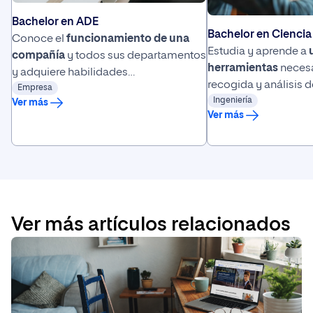
Bachelor en ADE
Bachelor en Ciencia
Conoce el
funcionamiento de una
Estudia y aprende a
compañía
y todos sus departamentos
herramientas
necesa
y adquiere habilidades
recogida y análisis 
de
Empresa
comunicación
para alcanzar el
de
Ingeniería
saber interpretar
Ver más
éxito empresarial.
Ver más
decisiones en base a 
Ver más artículos relacionados