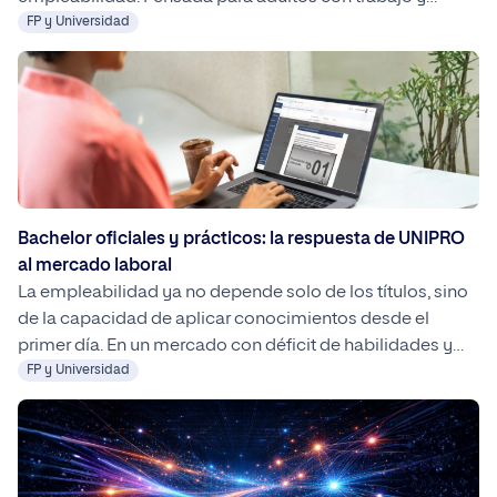
responsabilidades, permite estudiar una carrera oficial
FP y Universidad
sin pausar la vida profesional ni personal.
Bachelor oficiales y prácticos: la respuesta de UNIPRO
al mercado laboral
La empleabilidad ya no depende solo de los títulos, sino
de la capacidad de aplicar conocimientos desde el
primer día. En un mercado con déficit de habilidades y
cambios acelerados, los Bachelor prácticos de UNIPRO
FP y Universidad
ofrecen una formación alineada con las necesidades
reales de las empresas, mejorando la inserción laboral y
el potencial de ingresos.