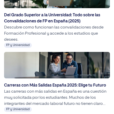
Del Grado Superior a la Universidad: Todo sobre las
Convalidaciones de FP en España (2025)
Descubre como funcionan las convalidaciones desde
Formación Profesional y accede a los estudios que
desees.
FP y Universidad
Carreras con Más Salidas España 2025: Elige tu Futuro
Las carreras con más salidas en España es una cuestión
muy solicitada por los estudiantes. Muchos de los
integrantes del mercado laboral futuro no tienen claro
que desean hacer hasta el último momento. Por ello,
FP y Universidad