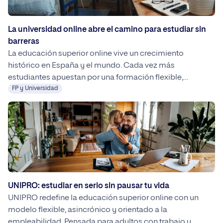
La universidad online abre el camino para estudiar sin
barreras
La educación superior online vive un crecimiento
histórico en España y el mundo. Cada vez más
estudiantes apuestan por una formación flexible,
accesible y compatible con el trabajo y la vida personal.
FP y Universidad
En este contexto, universidades como UNIPRO destacan
por ofrecer programas virtuales de alta calidad,
orientados a la empleabilidad y adaptados a las nuevas
demandas del mercado laboral.
UNIPRO: estudiar en serio sin pausar tu vida
UNIPRO redefine la educación superior online con un
modelo flexible, asincrónico y orientado a la
empleabilidad. Pensada para adultos con trabajo y