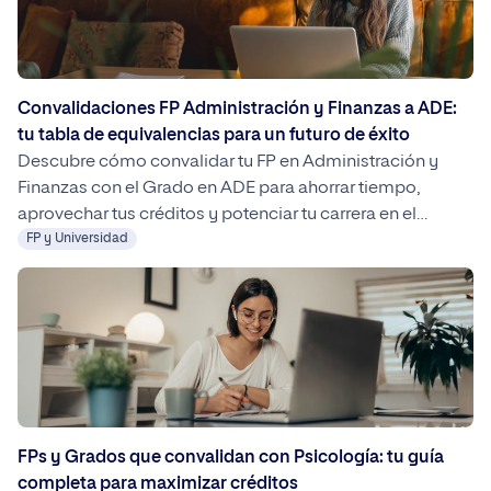
Convalidaciones FP Administración y Finanzas a ADE:
tu tabla de equivalencias para un futuro de éxito
Descubre cómo convalidar tu FP en Administración y
Finanzas con el Grado en ADE para ahorrar tiempo,
aprovechar tus créditos y potenciar tu carrera en el
mundo empresarial.
FP y Universidad
FPs y Grados que convalidan con Psicología: tu guía
completa para maximizar créditos