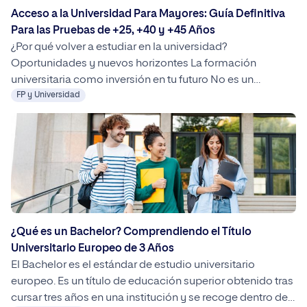
Acceso a la Universidad Para Mayores: Guía Definitiva
Para las Pruebas de +25, +40 y +45 Años
¿Por qué volver a estudiar en la universidad?
Oportunidades y nuevos horizontes La formación
universitaria como inversión en tu futuro No es un
misterio que la universidad es el salto por excelencia al
FP y Universidad
mundo laboral. Hasta hace unos años representaba el fin
de la carrera académica de la mayoría de las personas.
Mediante un grado […]
¿Qué es un Bachelor? Comprendiendo el Título
Universitario Europeo de 3 Años
El Bachelor es el estándar de estudio universitario
europeo. Es un título de educación superior obtenido tras
cursar tres años en una institución y se recoge dentro del