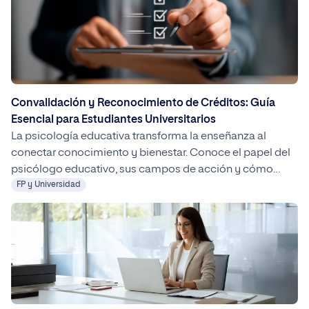
Convalidación y Reconocimiento de Créditos: Guía
Esencial para Estudiantes Universitarios
La psicología educativa transforma la enseñanza al
conectar conocimiento y bienestar. Conoce el papel del
psicólogo educativo, sus campos de acción y cómo
formarte en UNIPRO para impulsar una educación más
FP y Universidad
humana y efectiva.