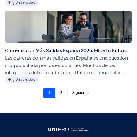
EEES. En España, equivale a un grado universitario.
FP y Universidad
Carreras con Más Salidas España 2025: Elige tu Futuro
Las carreras con más salidas en España es una cuestión
muy solicitada por los estudiantes. Muchos de los
integrantes del mercado laboral futuro no tienen claro
que desean hacer hasta el último momento. Por ello,
FP y Universidad
suele ser habitual decantarse por aquellos grados que
1
2
Siguiente
tienen más empleabilidad. Es importante realizar una
exhaustiva investigación para definir el […]