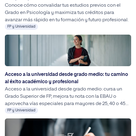
Conoce cómo convalidar tus estudios previos con el
Grado en Psicología y maximiza tus créditos para
avanzar más rápido en tu formación y futuro profesional.
FP y Universidad
Acceso a la universidad desde grado medio: tu camino
al éxito académico y profesional
Acceso a la universidad desde grado medio: cursa un
Grado Superior de FP, mejora tu nota con la EBAU o
aprovecha vías especiales para mayores de 25, 40 o 45
años. Con planificación, convalidaciones y orientación, tu
FP y Universidad
transición a estudios universitarios es posible y flexible,
incluyendo opciones 100 % online como las de UNIPRO.