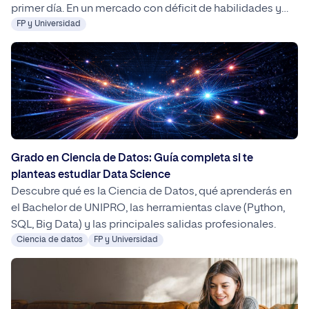
primer día. En un mercado con déficit de habilidades y
cambios acelerados, los Bachelor prácticos de UNIPRO
FP y Universidad
ofrecen una formación alineada con las necesidades
reales de las empresas, mejorando la inserción laboral y
el potencial de ingresos.
Grado en Ciencia de Datos: Guía completa si te
planteas estudiar Data Science
Descubre qué es la Ciencia de Datos, qué aprenderás en
el Bachelor de UNIPRO, las herramientas clave (Python,
SQL, Big Data) y las principales salidas profesionales.
Ciencia de datos
FP y Universidad