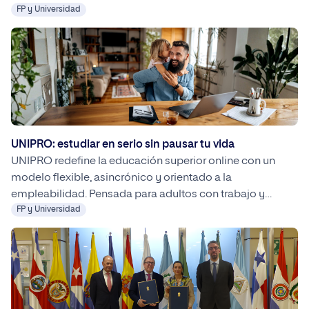
accesible y compatible con el trabajo y la vida personal.
FP y Universidad
En este contexto, universidades como UNIPRO destacan
por ofrecer programas virtuales de alta calidad,
orientados a la empleabilidad y adaptados a las nuevas
demandas del mercado laboral.
UNIPRO: estudiar en serio sin pausar tu vida
UNIPRO redefine la educación superior online con un
modelo flexible, asincrónico y orientado a la
empleabilidad. Pensada para adultos con trabajo y
responsabilidades, permite estudiar una carrera oficial
FP y Universidad
sin pausar la vida profesional ni personal.