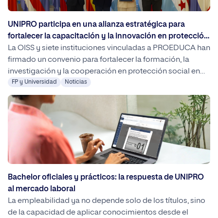
UNIPRO participa en una alianza estratégica para
fortalecer la capacitación y la innovación en protección
social iberoamericana
La OISS y siete instituciones vinculadas a PROEDUCA han
firmado un convenio para fortalecer la formación, la
investigación y la cooperación en protección social en
Iberoamérica. El acuerdo impulsará iniciativas conjuntas
FP y Universidad
Noticias
orientadas a la internacionalización, la innovación
académica y el desarrollo de profesionales cualificados
en este ámbito.
Bachelor oficiales y prácticos: la respuesta de UNIPRO
al mercado laboral
La empleabilidad ya no depende solo de los títulos, sino
de la capacidad de aplicar conocimientos desde el