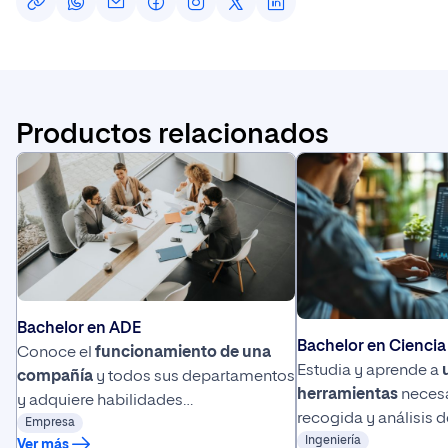
Productos relacionados
Bachelor en ADE
Bachelor en Ciencia
Conoce el
funcionamiento de una
Estudia y aprende a
compañía
y todos sus departamentos
herramientas
necesa
y adquiere habilidades
recogida y análisis 
de
Empresa
comunicación
para alcanzar el
de
Ingeniería
saber interpretar
Ver más