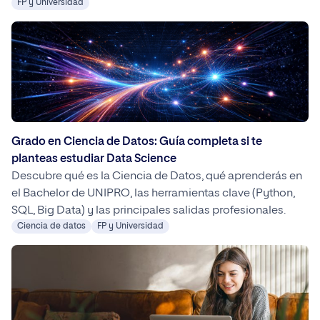
cambios acelerados, los Bachelor prácticos de UNIPRO
FP y Universidad
ofrecen una formación alineada con las necesidades
reales de las empresas, mejorando la inserción laboral y
el potencial de ingresos.
Grado en Ciencia de Datos: Guía completa si te
planteas estudiar Data Science
Descubre qué es la Ciencia de Datos, qué aprenderás en
el Bachelor de UNIPRO, las herramientas clave (Python,
SQL, Big Data) y las principales salidas profesionales.
Ciencia de datos
FP y Universidad