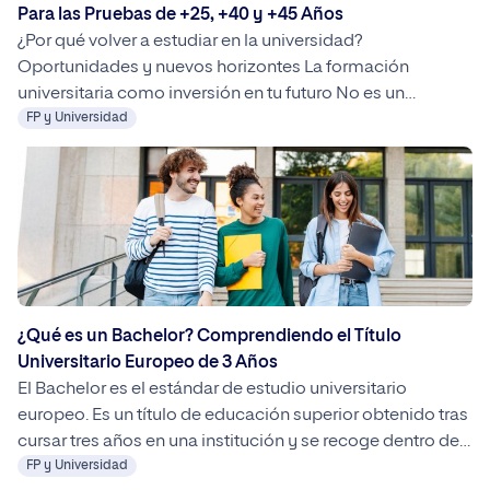
Para las Pruebas de +25, +40 y +45 Años
¿Por qué volver a estudiar en la universidad?
Oportunidades y nuevos horizontes La formación
universitaria como inversión en tu futuro No es un
misterio que la universidad es el salto por excelencia al
FP y Universidad
mundo laboral. Hasta hace unos años representaba el fin
de la carrera académica de la mayoría de las personas.
Mediante un grado […]
¿Qué es un Bachelor? Comprendiendo el Título
Universitario Europeo de 3 Años
El Bachelor es el estándar de estudio universitario
europeo. Es un título de educación superior obtenido tras
cursar tres años en una institución y se recoge dentro del
EEES. En España, equivale a un grado universitario.
FP y Universidad