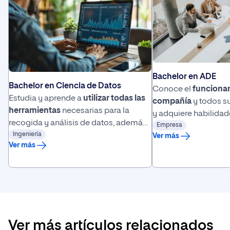
Bachelor en ADE
Bachelor en Ciencia de Datos
Conoce el
funciona
Estudia y aprende a
utilizar todas las
compañía
y todos s
herramientas
necesarias para la
y adquiere habilidad
recogida y análisis de datos, además
de
Empresa
comunicación
pa
de
Ingeniería
saber interpretarlos
y tomar
Ver más
éxito empresarial.
Ver más
decisiones en base a ellos.
Ver más artículos relacionados