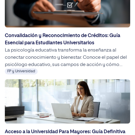
Convalidación y Reconocimiento de Créditos: Guía
Esencial para Estudiantes Universitarios
La psicología educativa transforma la enseñanza al
conectar conocimiento y bienestar. Conoce el papel del
psicólogo educativo, sus campos de acción y cómo
formarte en UNIPRO para impulsar una educación más
FP y Universidad
humana y efectiva.
Acceso a la Universidad Para Mayores: Guía Definitiva