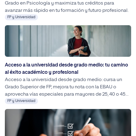
Grado en Psicología y maximiza tus créditos para
avanzar más rápido en tu formación y futuro profesional.
FP y Universidad
Acceso a la universidad desde grado medio: tu camino
al éxito académico y profesional
Acceso a la universidad desde grado medio: cursa un
Grado Superior de FP, mejora tu nota con la EBAU o
aprovecha vías especiales para mayores de 25, 40 o 45
años. Con planificación, convalidaciones y orientación, tu
FP y Universidad
transición a estudios universitarios es posible y flexible,
incluyendo opciones 100 % online como las de UNIPRO.