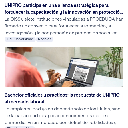
UNIPRO participa en una alianza estratégica para
fortalecer la capacitación y la innovación en protección
social iberoamericana
La OISS y siete instituciones vinculadas a PROEDUCA han
firmado un convenio para fortalecer la formación, la
investigación y la cooperación en protección social en
Iberoamérica. El acuerdo impulsará iniciativas conjuntas
FP y Universidad
Noticias
orientadas a la internacionalización, la innovación
académica y el desarrollo de profesionales cualificados
en este ámbito.
Bachelor oficiales y prácticos: la respuesta de UNIPRO
al mercado laboral
La empleabilidad ya no depende solo de los títulos, sino
de la capacidad de aplicar conocimientos desde el
primer día. En un mercado con déficit de habilidades y