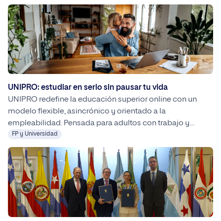
UNIPRO: estudiar en serio sin pausar tu vida
UNIPRO redefine la educación superior online con un
modelo flexible, asincrónico y orientado a la
empleabilidad. Pensada para adultos con trabajo y
responsabilidades, permite estudiar una carrera oficial
FP y Universidad
sin pausar la vida profesional ni personal.