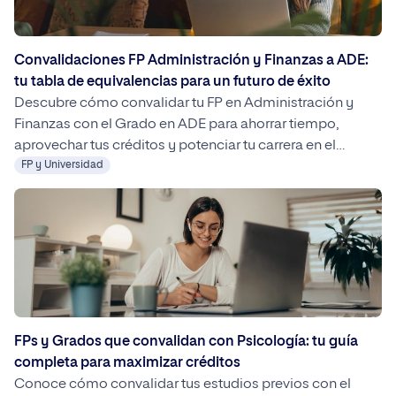
Convalidaciones FP Administración y Finanzas a ADE:
tu tabla de equivalencias para un futuro de éxito
Descubre cómo convalidar tu FP en Administración y
Finanzas con el Grado en ADE para ahorrar tiempo,
aprovechar tus créditos y potenciar tu carrera en el
mundo empresarial.
FP y Universidad
FPs y Grados que convalidan con Psicología: tu guía
completa para maximizar créditos
Conoce cómo convalidar tus estudios previos con el