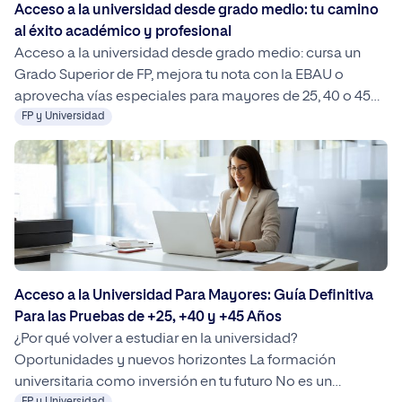
Acceso a la universidad desde grado medio: tu camino
al éxito académico y profesional
Acceso a la universidad desde grado medio: cursa un
Grado Superior de FP, mejora tu nota con la EBAU o
aprovecha vías especiales para mayores de 25, 40 o 45
años. Con planificación, convalidaciones y orientación, tu
FP y Universidad
transición a estudios universitarios es posible y flexible,
incluyendo opciones 100 % online como las de UNIPRO.
Acceso a la Universidad Para Mayores: Guía Definitiva
Para las Pruebas de +25, +40 y +45 Años
¿Por qué volver a estudiar en la universidad?
Oportunidades y nuevos horizontes La formación
universitaria como inversión en tu futuro No es un