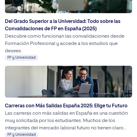
Del Grado Superior a la Universidad: Todo sobre las
Convalidaciones de FP en España (2025)
Descubre como funcionan las convalidaciones desde
Formación Profesional y accede a los estudios que
desees.
FP y Universidad
Carreras con Más Salidas España 2025: Elige tu Futuro
Las carreras con más salidas en España es una cuestión
muy solicitada por los estudiantes. Muchos de los
integrantes del mercado laboral futuro no tienen claro
que desean hacer hasta el último momento. Por ello,
FP y Universidad