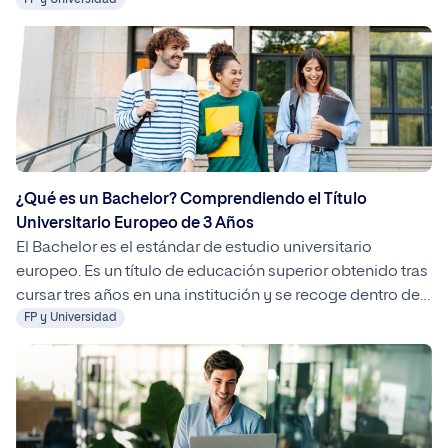
misterio que la universidad es el salto por excelencia al
FP y Universidad
mundo laboral. Hasta hace unos años representaba el fin
de la carrera académica de la mayoría de las personas.
Mediante un grado […]
¿Qué es un Bachelor? Comprendiendo el Título
Universitario Europeo de 3 Años
El Bachelor es el estándar de estudio universitario
europeo. Es un título de educación superior obtenido tras
cursar tres años en una institución y se recoge dentro del
EEES. En España, equivale a un grado universitario.
FP y Universidad