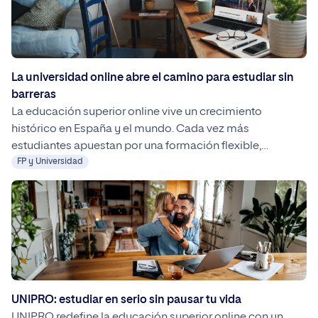
La universidad online abre el camino para estudiar sin
barreras
La educación superior online vive un crecimiento
histórico en España y el mundo. Cada vez más
estudiantes apuestan por una formación flexible,
accesible y compatible con el trabajo y la vida personal.
FP y Universidad
En este contexto, universidades como UNIPRO destacan
por ofrecer programas virtuales de alta calidad,
orientados a la empleabilidad y adaptados a las nuevas
demandas del mercado laboral.
UNIPRO: estudiar en serio sin pausar tu vida
UNIPRO redefine la educación superior online con un