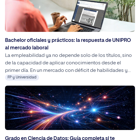
en este ámbito.
Bachelor oficiales y prácticos: la respuesta de UNIPRO
al mercado laboral
La empleabilidad ya no depende solo de los títulos, sino
de la capacidad de aplicar conocimientos desde el
primer día. En un mercado con déficit de habilidades y
cambios acelerados, los Bachelor prácticos de UNIPRO
FP y Universidad
ofrecen una formación alineada con las necesidades
reales de las empresas, mejorando la inserción laboral y
el potencial de ingresos.
Grado en Ciencia de Datos: Guía completa si te