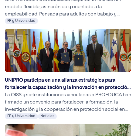
modelo flexible, asincrónico y orientado a la
empleabilidad. Pensada para adultos con trabajo y
responsabilidades, permite estudiar una carrera oficial
FP y Universidad
sin pausar la vida profesional ni personal.
UNIPRO participa en una alianza estratégica para
fortalecer la capacitación y la innovación en protección
social iberoamericana
La OISS y siete instituciones vinculadas a PROEDUCA han
firmado un convenio para fortalecer la formación, la
investigación y la cooperación en protección social en
Iberoamérica. El acuerdo impulsará iniciativas conjuntas
FP y Universidad
Noticias
orientadas a la internacionalización, la innovación
académica y el desarrollo de profesionales cualificados