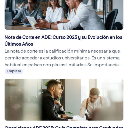
Nota de Corte en ADE: Curso 2025 y su Evolución en los
Últimos Años
La nota de corte es la calificación mínima necesaria que
permite acceder a estudios universitarios. Es un sistema
habitual en países con plazas limitadas. Su importancia
radica en el propio sistema. El número de plazas que
Empresa
existen según qué universidad y qué estudio es limitado.