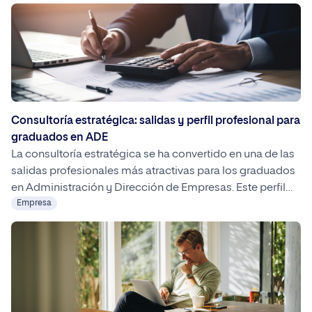
salidas profesionales que ofrece esta especialización.
Consultoría estratégica: salidas y perfil profesional para
graduados en ADE
La consultoría estratégica se ha convertido en una de las
salidas profesionales más atractivas para los graduados
en Administración y Dirección de Empresas. Este perfil
combina análisis de negocio, visión empresarial y
Empresa
capacidad de resolución de problemas para ayudar a las
organizaciones a crecer, optimizar recursos y adaptarse a
un entorno económico cambiante. El Grado online en
ADE proporciona las competencias necesarias para
desarrollar una carrera con alta empleabilidad y
proyección profesional