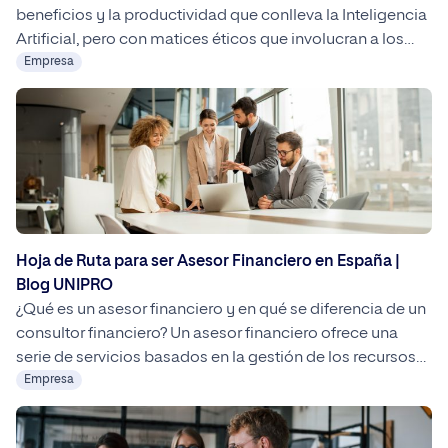
beneficios y la productividad que conlleva la Inteligencia
Artificial, pero con matices éticos que involucran a los
propios trabajadores La Inteligencia Artificial ha llegado
Empresa
para quedarse. Es una herramienta que se ha vuelto
esencial en el entorno empresarial, ahorrando hasta una
hora de trabajo diario a aquellas […]
Hoja de Ruta para ser Asesor Financiero en España |
Blog UNIPRO
¿Qué es un asesor financiero y en qué se diferencia de un
consultor financiero? Un asesor financiero ofrece una
serie de servicios basados en la gestión de los recursos
financieros de una empresa. Es un profesional que busca
Empresa
dar respuesta a las necesidades económicas de sus
clientes y guiar durante todo el proceso para lograr […]