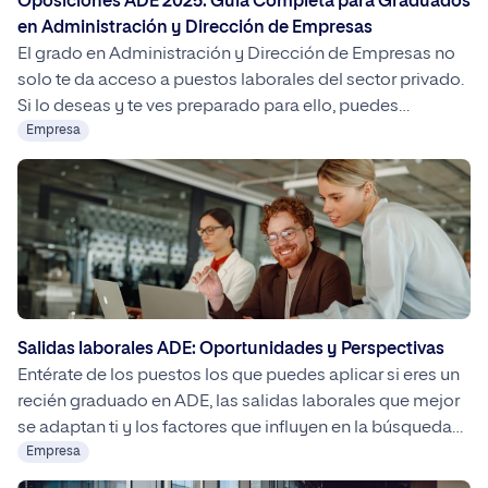
Oposiciones ADE 2025: Guía Completa para Graduados
en Administración y Dirección de Empresas
El grado en Administración y Dirección de Empresas no
solo te da acceso a puestos laborales del sector privado.
Si lo deseas y te ves preparado para ello, puedes
prepararte una oposición para trabajar en la
Empresa
administración pública, en multitud de puestos
diferentes. Ventajas de opositar Al poseer el grado en
ADE, tendrás la capacidad […]
Salidas laborales ADE: Oportunidades y Perspectivas
Entérate de los puestos los que puedes aplicar si eres un
recién graduado en ADE, las salidas laborales que mejor
se adaptan ti y los factores que influyen en la búsqueda
de empleo.
Empresa