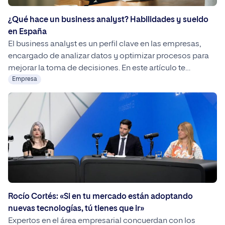
¿Qué hace un business analyst? Habilidades y sueldo
en España
El business analyst es un perfil clave en las empresas,
encargado de analizar datos y optimizar procesos para
mejorar la toma de decisiones. En este artículo te
explicamos sus funciones, habilidades más
Empresa
demandadas y el salario que puede alcanzar en España.
Rocío Cortés: «Si en tu mercado están adoptando
nuevas tecnologías, tú tienes que ir»
Expertos en el área empresarial concuerdan con los