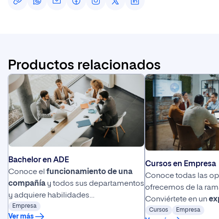
Productos relacionados
Bachelor en ADE
Cursos en Empresa
Conoce el
funcionamiento de una
Conoce todas las op
compañía
y todos sus departamentos
ofrecemos de la ram
y adquiere habilidades
Conviértete en un
ex
de
Empresa
comunicación
para alcanzar el
los departamentos
Cursos
Empresa
y
Ver más
éxito empresarial.