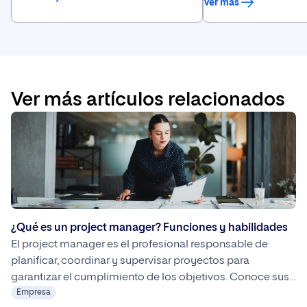
Ver más
laboral con nuestros
Ver más artículos relacionados
¿Qué es un project manager? Funciones y habilidades
El project manager es el profesional responsable de
planificar, coordinar y supervisar proyectos para
garantizar el cumplimiento de los objetivos. Conoce sus
funciones, competencias, metodologías de trabajo y las
Empresa