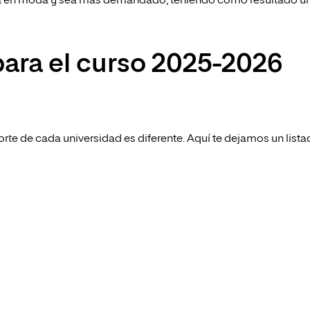
rta en moda y sea más demandado, teniendo como resultado u
para el curso 2025-2026
te de cada universidad es diferente. Aquí te dejamos un list