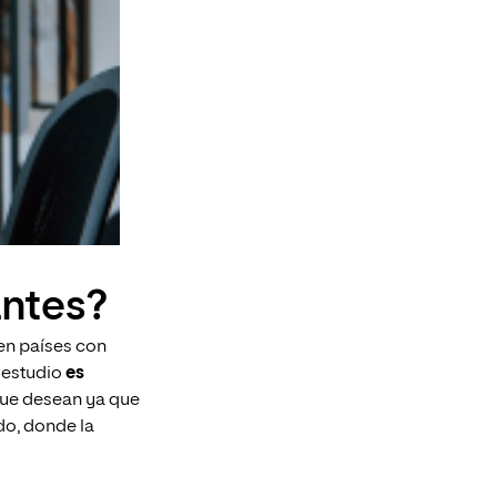
antes?
 en países con
é estudio
es
 que desean ya que
do, donde la