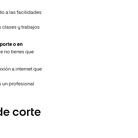
o a las facilidades
 clases y trabajos
porte o en
ue no tienes que
xión a internet que
s un profesional
de corte