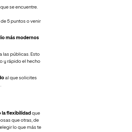
s que se encuentre.
de 5 puntos o venir
udio más modernos
las públicas. Esto
 y rápido el hecho
do
al que solicites
.
la flexibilidad
que
cosas que otras, de
legir lo que más te