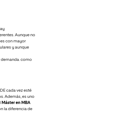
ay
ferentes. Aunque no
ades con mayor
culares y aunque
nor demanda. como
ADE cada vez esté
tos. Además, es uno
l
Máster en MBA
n la diferencia de