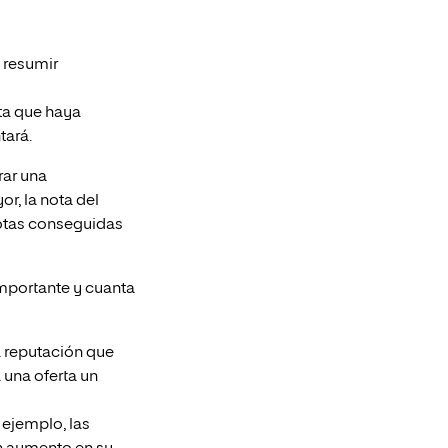
e resumir
ota que haya
tará.
rar una
r, la nota del
notas conseguidas
mportante y cuanta
a reputación que
una oferta un
 ejemplo, las