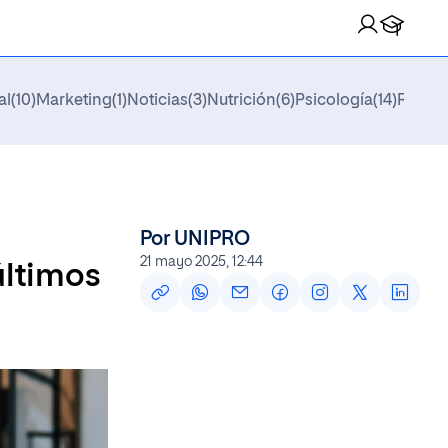
al
(10)
Marketing
(1)
Noticias
(3)
Nutrición
(6)
Psicología
(14)
Relaci
Preguntas Frecuentes
Sedes
Eventos
Actualidad
Por UNIPRO
21 mayo 2025, 12:44
últimos