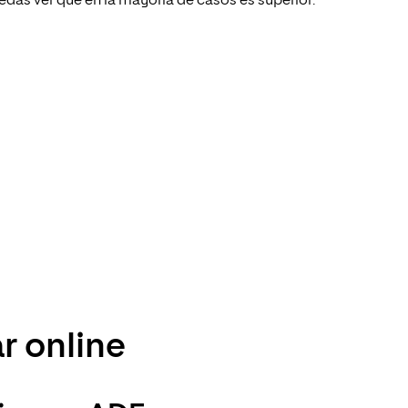
uedas ver que en la mayoría de casos es superior:
ar online