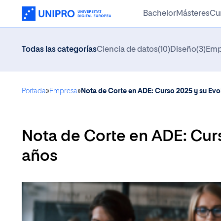
Bachelor
Másteres
Cu
Todas las categorías
Ciencia de datos
(10)
Diseño
(3)
Emp
Saludo del Rector
Modelo Educativo
Portada
»
Empresa
»
Nota de Corte en ADE: Curso 2025 y su Evo
Misión y Visión
Metodología
Nota de Corte en ADE: Curs
años