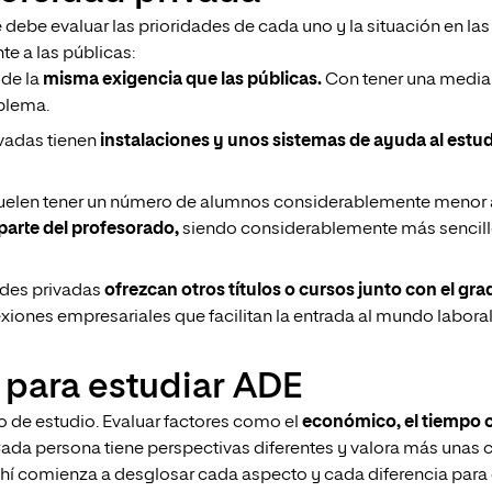
e debe evaluar las prioridades de cada uno y la situación en la
te a las públicas:
 de la
misma exigencia que las públicas.
Con tener una media 
blema.
ivadas tienen
instalaciones y unos sistemas de ayuda al est
suelen tener un número de alumnos considerablemente menor a 
parte del profesorado,
siendo considerablemente más sencillo
des privadas
ofrezcan otros títulos o cursos junto con el gra
ones empresariales que facilitan la entrada al mundo laboral
 para estudiar ADE
o de estudio. Evaluar factores como el
económico, el tiempo o 
Cada persona tiene perspectivas diferentes y valora más unas 
hí comienza a desglosar cada aspecto y cada diferencia para e