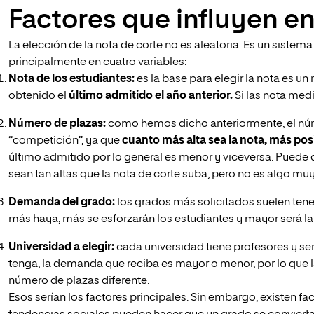
Factores que influyen en
La elección de la nota de corte no es aleatoria. Es un sistem
principalmente en cuatro variables:
Nota de los estudiantes:
es la base para elegir la nota es u
obtenido el
último admitido el año anterior.
Si las nota med
Número de plazas:
como hemos dicho anteriormente, el núme
“competición”, ya que
cuanto más alta sea la nota, más pos
último admitido por lo general es menor y viceversa. Puede
sean tan altas que la nota de corte suba, pero no es algo m
Demanda del grado:
los grados más solicitados suelen tene
más haya, más se esforzarán los estudiantes y mayor será la 
Universidad a elegir:
cada universidad tiene profesores y se
tenga, la demanda que reciba es mayor o menor, por lo que 
número de plazas diferente.
Esos serían los factores principales. Sin embargo, existen f