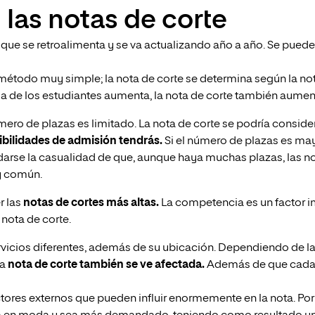
 las notas de corte
a que se retroalimenta y se va actualizando año a año. Se pued
n método muy simple; la nota de corte se determina según la n
ia de los estudiantes aumenta, la nota de corte también aumen
ro de plazas es limitado. La nota de corte se podría conside
ibilidades de admisión tendrás.
Si el número de plazas es mayo
 darse la casualidad de que, aunque haya muchas plazas, las 
uy común.
r las
notas de cortes más altas.
La competencia es un factor i
nota de corte.
rvicios diferentes, además de su ubicación. Dependiendo de l
la
nota de corte también se ve afectada.
Además de que cada 
actores externos que pueden influir enormemente en la nota. Por