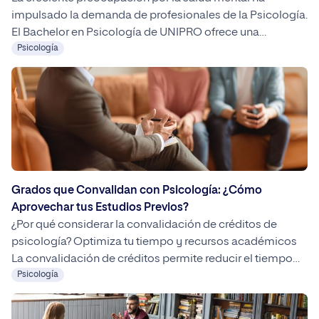
impulsado la demanda de profesionales de la Psicología.
El Bachelor en Psicología de UNIPRO ofrece una
formación integral y 100% online para desarrollar una
Psicología
carrera con futuro en ámbitos como la salud, la
educación o los recursos humanos.
Grados que Convalidan con Psicología: ¿Cómo
Aprovechar tus Estudios Previos?
¿Por qué considerar la convalidación de créditos de
psicología? Optimiza tu tiempo y recursos académicos
La convalidación de créditos permite reducir el tiempo
de estudio, ya que evita la repetición de asignaturas y
Psicología
acelera la obtención del título. Al reconocer tus estudios
previos, reduces costes de matrícula y materiales y