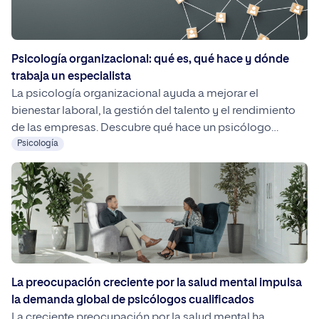
Psicología organizacional: qué es, qué hace y dónde
trabaja un especialista
La psicología organizacional ayuda a mejorar el
bienestar laboral, la gestión del talento y el rendimiento
de las empresas. Descubre qué hace un psicólogo
organizacional, dónde puede trabajar y qué formación
Psicología
necesitas para especializarte en este ámbito.
La preocupación creciente por la salud mental impulsa
la demanda global de psicólogos cualificados
La creciente preocupación por la salud mental ha