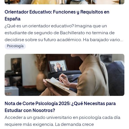
Orientador Educativo: Funciones y Requisitos en
España
¿Qué es un orientador educativo? Imagina que un
estudiante de segundo de Bachillerato no termina de
decidirse sobre su futuro académico. Ha barajado varios
estudios relacionados con las Ciencias de la Salud, pero
Psicología
la extensa oferta de grados diferentes le supone más un
problema que una ayuda. Para tener más claro lo que
quiere hacer, […]
Nota de Corte Psicología 2025: ¿Qué Necesitas para
Estudiar con Nosotros?
Acceder a un grado universitario en psicología cada día
requiere más exigencia. La demanda crece