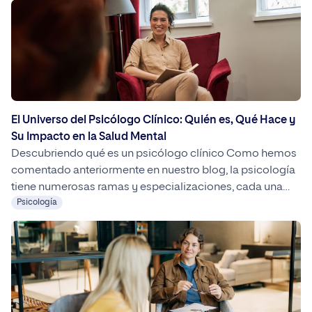
El Universo del Psicólogo Clínico: Quién es, Qué Hace y
Su Impacto en la Salud Mental
Descubriendo qué es un psicólogo clínico Como hemos
comentado anteriormente en nuestro blog, la psicología
tiene numerosas ramas y especializaciones, cada una
enfocada a un entorno específico y con un modo de
Psicología
actuación diferente. Uno de los más conocidos es la
psicología clínica, donde el psicólogo se encarga de la
evaluación y tratamiento de la […]