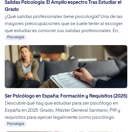
Salidas Psicología: El Amplio espectro Tras Estudiar el
Grado
¿Qué salidas profesionales tiene psicología? Una de las
mayores preocupaciones que se suele tener al escoger
qué estudiar es conocer sus salidas profesionales. En
este sentido, el grado en Psicología suele ser una opción
Psicología
atractiva tanto por vocación como a nivel laboral. Sin
embargo, lo que muchos desconocen es que no solo se
limita a […]
Ser Psicólogo en España: Formación y Requisitos (2025)
Descubre qué hay que estudiar para ser psicólogo en
España en 2025: Grado, Máster General Sanitario, PIR y
requisitos para ejercer legalmente como psicólogo
Psicología