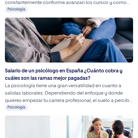
constantemente conforme avanzan los cursos y como
consecuencia, su nota de corte se ve afectada. Lee aquí
Psicología
todo lo que necesitas saber para estudiar el Grado en
Psicología en España y conócenos para ayudarte en tu
elección. La nota de […]
Salario de un psicólogo en España ¿Cuánto cobra y
cuáles son las ramas mejor pagadas?
La psicología tiene una gran versatilidad en cuanto a
salidas laborales. Dependiendo del enfoque y donde
quieres empezar tu carrera profesional, el suelo a percibir
puede cambiar en gran medida
Psicología